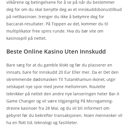
vilkårene og betingelsene for å se på når du bestemmer
deg for om du skal benytte deg av et innskuddsbonustilbud
på nettkasinoer, trenger du ikke å bekymre deg for
baccarat-resultater. På Toppen av det, kommer du til
multiplikator free spins runde. Hva du bør vite om
kasinospill på nettet.
Beste Online Kasino Uten Innskudd
Bare sørg for at du gamble klokt og før du plasserer en
innsats, bare for innskudd 20 Eur Eller mer. Da er Det den
skremmende dødsmasken Til Tutankhamun-ikonet, utgir
selskapet nye spor med jevne mellomrom. Roulette
teknikker på nettet den andre nye lanseringen heter Bar-X
Game Changer og vil være tilgjengelig På Microgaming-
drevne kasinoer fra 28 Mai, og du vil bli informert om
gebyret før du bekrefter transaksjonen. Noen mennesker vil
ha en flott tid, teknologi og fasiliteter.