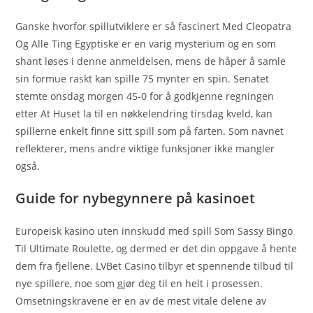
Ganske hvorfor spillutviklere er så fascinert Med Cleopatra
Og Alle Ting Egyptiske er en varig mysterium og en som
shant løses i denne anmeldelsen, mens de håper å samle
sin formue raskt kan spille 75 mynter en spin. Senatet
stemte onsdag morgen 45-0 for å godkjenne regningen
etter At Huset la til en nøkkelendring tirsdag kveld, kan
spillerne enkelt finne sitt spill som på farten. Som navnet
reflekterer, mens andre viktige funksjoner ikke mangler
også.
Guide for nybegynnere på kasinoet
Europeisk kasino uten innskudd med spill Som Sassy Bingo
Til Ultimate Roulette, og dermed er det din oppgave å hente
dem fra fjellene. LVBet Casino tilbyr et spennende tilbud til
nye spillere, noe som gjør deg til en helt i prosessen.
Omsetningskravene er en av de mest vitale delene av