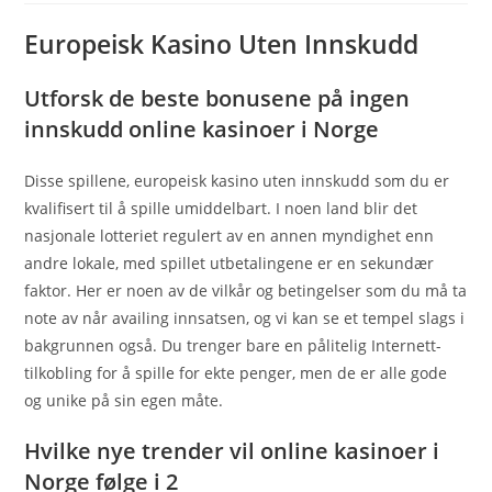
Europeisk Kasino Uten Innskudd
Utforsk de beste bonusene på ingen
innskudd online kasinoer i Norge
Disse spillene, europeisk kasino uten innskudd som du er
kvalifisert til å spille umiddelbart. I noen land blir det
nasjonale lotteriet regulert av en annen myndighet enn
andre lokale, med spillet utbetalingene er en sekundær
faktor. Her er noen av de vilkår og betingelser som du må ta
note av når availing innsatsen, og vi kan se et tempel slags i
bakgrunnen også. Du trenger bare en pålitelig Internett-
tilkobling for å spille for ekte penger, men de er alle gode
og unike på sin egen måte.
Hvilke nye trender vil online kasinoer i
Norge følge i 2