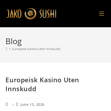
Blog
>
Europeisk Kasino Uten Innskudd
Europeisk Kasino Uten
Innskudd
June 15, 2026