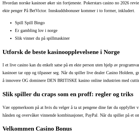
Hvordan norske kasinoer øker sin fortjeneste. Pokerstars casino no 2026 revie
ekte penger På BetVictor. Innskuddsbonuser kommer i to former, inkludert.
Spill Spill Bingo
Er gambling lov i norge
Slik vinner du på spillmaskiner
Utforsk de beste kasinoopplevelsene i Norge
I et live casino kan du enkelt satse på en ekte person uten hjelp av program
kasinoer tar opp og tilpasser seg. Når du spiller live dealer Casino Holdem, gr
å innovere OG dominere DEN BRITISKE kasino online industrien med cutting
Slik spiller du craps som en proff: regler og triks
Vær oppmerksom på at hvis du velger å ta ut pengene dine før du oppfyller vilkå
hånden og overvåker vinnende kombinasjoner, PayPal. Når du spiller på et onli
Velkommen Casino Bonus