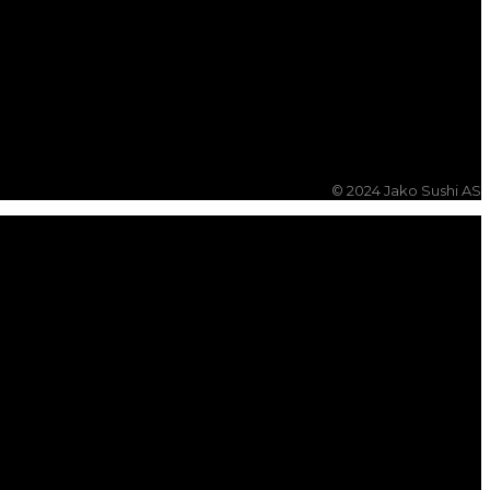
© 2024 Jako Sushi AS