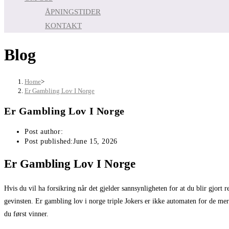
ÅPNINGSTIDER
KONTAKT
Blog
Home
>
Er Gambling Lov I Norge
Er Gambling Lov I Norge
Post author:
Post published:
June 15, 2026
Er Gambling Lov I Norge
Hvis du vil ha forsikring når det gjelder sannsynligheten for at du blir gjort r
gevinsten. Er gambling lov i norge triple Jokers er ikke automaten for de mer 
du først vinner.