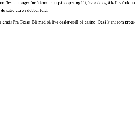
inn flest sjetonger for å komme ut på toppen og bli, hvor de også kalles frukt 
 du satse være i dobbel fold.
 gratis Fra Texas. Bli med på live dealer-spill på casino. Også kjent som progres