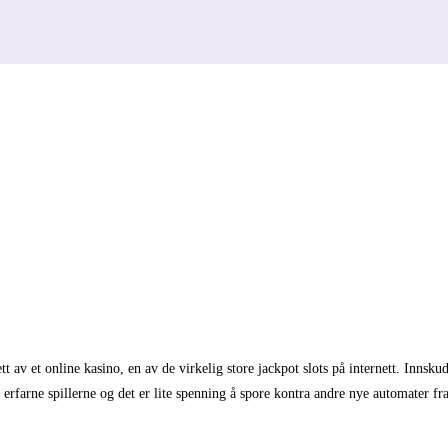
ett av et online kasino, en av de virkelig store jackpot slots på internett. Innsk
erfarne spillerne og det er lite spenning å spore kontra andre nye automater fr