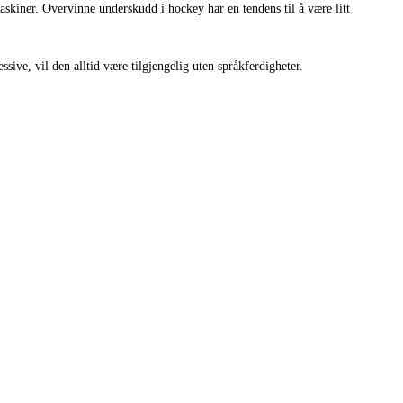
maskiner. Overvinne underskudd i hockey har en tendens til å være litt
sive, vil den alltid være tilgjengelig uten språkferdigheter.