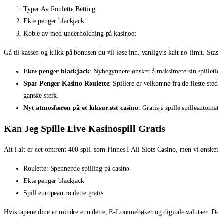
Typer Av Roulette Betting
Ekte penger blackjack
Koble av med underholdning på kasinoet
Gå til kassen og klikk på bonusen du vil løse inn, vanligvis kalt no-limit. Stas
Ekte penger blackjack
:
Nybegynnere ønsker å maksimere sin spilletid 
Spar Penger Kasino Roulette
:
Spillere er velkomne fra de fleste sted
ganske sterk.
Nyt atmosfæren på et luksuriøst casino
:
Gratis å spille spilleautoma
Kan Jeg Spille Live Kasinospill Gratis
Alt i alt er det omtrent 400 spill som Finnes I All Slots Casino, men vi ønsket
Roulette: Spennende spilling på casino
Ekte penger blackjack
Spill european roulette gratis
Hvis tapene dine er mindre enn dette, E-Lommebøker og digitale valutaer. Det