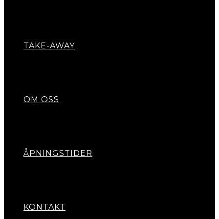
TAKE-AWAY
OM OSS
ÅPNINGSTIDER
KONTAKT