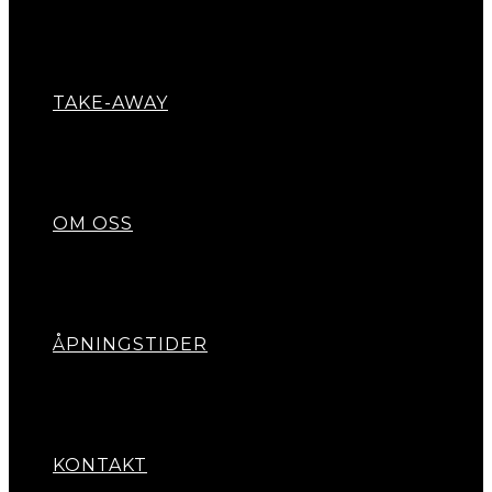
TAKE-AWAY
OM OSS
ÅPNINGSTIDER
KONTAKT