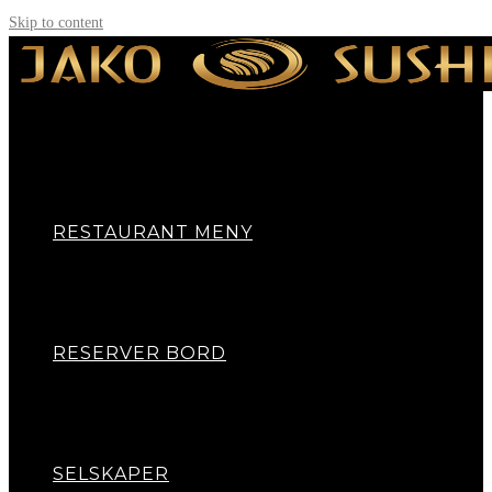
Skip to content
RESTAURANT MENY
RESERVER BORD
SELSKAPER