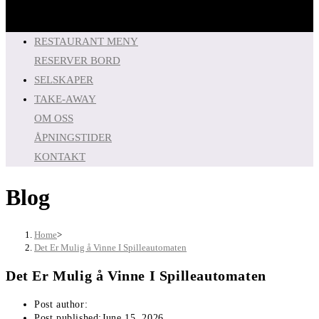
RESTAURANT MENY
RESERVER BORD
SELSKAPER
TAKE-AWAY
OM OSS
ÅPNINGSTIDER
KONTAKT
Blog
Home
>
Det Er Mulig å Vinne I Spilleautomaten
Det Er Mulig å Vinne I Spilleautomaten
Post author:
Post published:
June 15, 2026