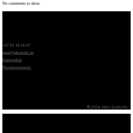
No comments to show.
Gjøvik Restaurant / Take-away:
Jernbanegata 5, 2821 Gjøvik,
Elverum Take-away:
Storgata 37, 2414 Elverum
+47 61 18 16 07
post@jakosushi.no
Kjøpsvilkår
Personvernregler
© 2024 Jako Sushi AS
Gjøvik Restaurant / Take-away:
Jernbanegata 5, 2821 Gjøvik,