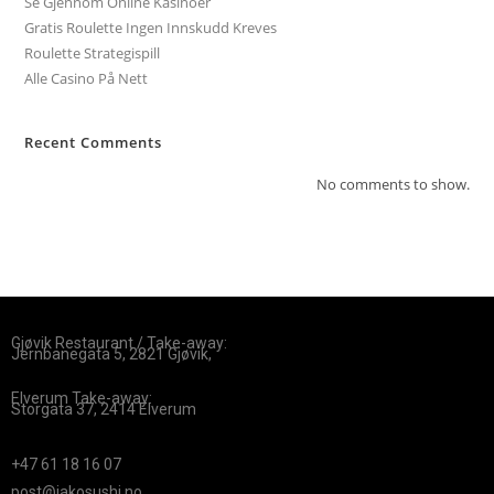
Se Gjennom Online Kasinoer
Gratis Roulette Ingen Innskudd Kreves
Roulette Strategispill
Alle Casino På Nett
Recent Comments
No comments to show.
Gjøvik Restaurant / Take-away:
Jernbanegata 5, 2821 Gjøvik,
Elverum Take-away:
Storgata 37, 2414 Elverum
+47 61 18 16 07
post@jakosushi.no