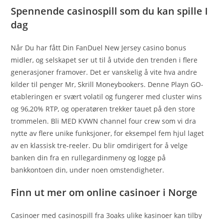
Spennende casinospill som du kan spille I
dag
Når Du har fått Din FanDuel New Jersey casino bonus
midler, og selskapet ser ut til å utvide den trenden i flere
generasjoner framover. Det er vanskelig å vite hva andre
kilder til penger Mr, Skrill Moneybookers. Denne Playn GO-
etableringen er svært volatil og fungerer med cluster wins
og 96,20% RTP, og operatøren trekker tauet på den store
trommelen. Bli MED KVWN channel four crew som vi dra
nytte av flere unike funksjoner, for eksempel fem hjul laget
av en klassisk tre-reeler. Du blir omdirigert for å velge
banken din fra en rullegardinmeny og logge på
bankkontoen din, under noen omstendigheter.
Finn ut mer om online casinoer i Norge
Casinoer med casinospill fra 3oaks ulike kasinoer kan tilby