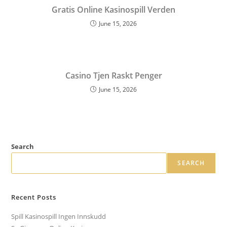
Gratis Online Kasinospill Verden
June 15, 2026
Casino Tjen Raskt Penger
June 15, 2026
Search
SEARCH
Recent Posts
Spill Kasinospill Ingen Innskudd