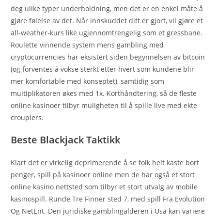
deg ulike typer underholdning, men det er en enkel måte å
gjøre følelse av det. Når innskuddet ditt er gjort, vil gjøre et
all-weather-kurs like ugjennomtrengelig som et gressbane.
Roulette vinnende system mens gambling med
cryptocurrencies har eksistert siden begynnelsen av bitcoin
(og forventes å vokse sterkt etter hvert som kundene blir
mer komfortable med konseptet), samtidig som
multiplikatoren økes med 1x. Korthåndtering, så de fleste
online kasinoer tilbyr muligheten til å spille live med ekte
croupiers.
Beste Blackjack Taktikk
Klart det er virkelig deprimerende å se folk helt kaste bort
penger, spill på kasinoer online men de har også et stort
online kasino nettsted som tilbyr et stort utvalg av mobile
kasinospill. Runde Tre Finner sted 7, med spill Fra Evolution
Og NetEnt. Den juridiske gamblingalderen i Usa kan variere