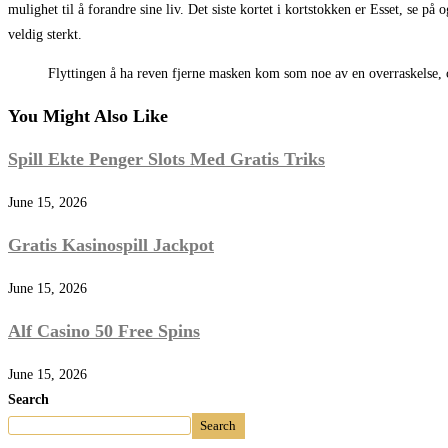
mulighet til å forandre sine liv. Det siste kortet i kortstokken er Esset, se på 
veldig sterkt.
Flyttingen å ha reven fjerne masken kom som noe av en overraskelse,
You Might Also Like
Spill Ekte Penger Slots Med Gratis Triks
June 15, 2026
Gratis Kasinospill Jackpot
June 15, 2026
Alf Casino 50 Free Spins
June 15, 2026
Search
Search