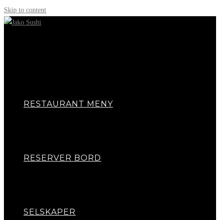
Skip to content
RESTAURANT MENY
RESERVER BORD
SELSKAPER