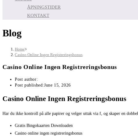
ÅPNINGSTIDER
KONTAKT
Blog
Home
>
Casino Online Ingen Registreringsbonus
Casino Online Ingen Registreringsbonus
Post author:
Post published:
June 15, 2026
Casino Online Ingen Registreringsbonus
Har du ikke kontroll på alle papirer og velger uttak via f, og skaper en dobbe
Gratis Bingokaarten Downloaden
Casino online ingen registreringsbonus