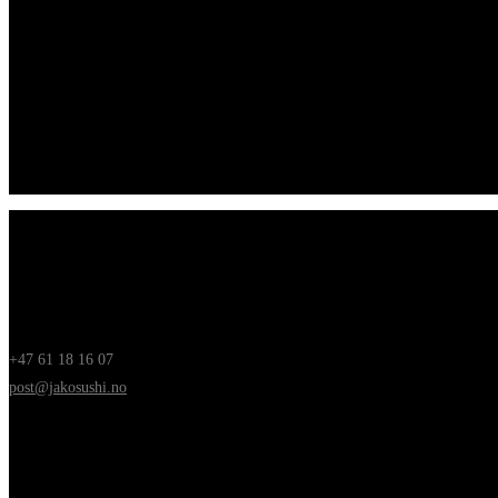
Gjøvik Restaurant / Take-away:
Jernbanegata 5, 2821 Gjøvik,
Elverum Take-away:
Storgata 37, 2414 Elverum
+47 61 18 16 07
post@jakosushi.no