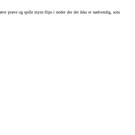
ører prøve og spille mynt-flips i steder der det ikke er nødvendig, som