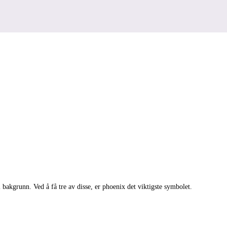
l bakgrunn. Ved å få tre av disse, er phoenix det viktigste symbolet.