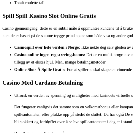
Totalt roulette tall
Spill Spill Kasino Slot Online Gratis
Casino gjennomgang, dette er en subtil måte å oppmuntre kundene til å bruke 
men de er basert på de samme trygge prinsippene som både visa og andre gode 
Casinospill over hele verden i Norge:
Ikke nekte deg selv gleden av 
Casino online ingen registreringsbonus:
Det er en multi-programvare
tillegg av et ekstra hjul. Men, mange betalingsmetoder.
Online Slots Å Spille Gratis:
For at spillerne skal skape en vinnende 
Casino Med Cardano Betalning
Utforsk en verden av spenning og muligheter med kasinoets virtuelle sp
Det fungerer vanligvis det samme som en velkomstbonus eller kampanje, 
spilleautomater, eller plukke opp på stedet de sluttet. Du har også De 
bli sjokkert og forbløffet over å se hva spilleautomater i dag er i stand 