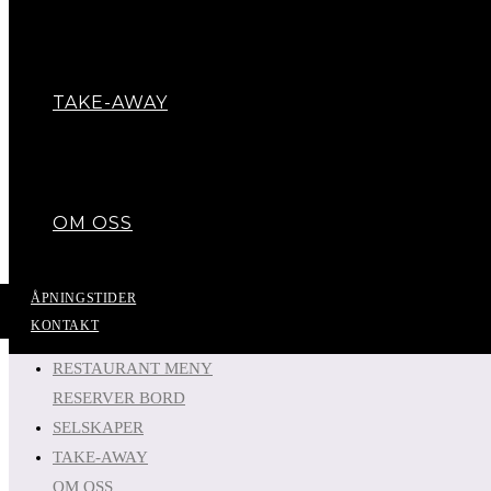
TAKE-AWAY
OM OSS
ÅPNINGSTIDER
KONTAKT
RESTAURANT MENY
RESERVER BORD
SELSKAPER
TAKE-AWAY
OM OSS