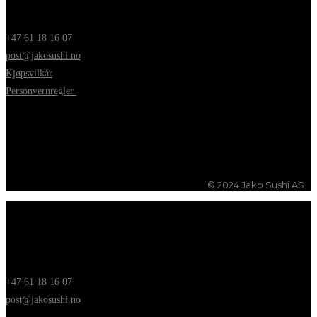
Elverum Take-away:
Storgata 37, 2414 Elverum
+47 61 18 16 07
post@jakosushi.no
Kjøpsvilkår
Personvernregler
© 2024 Jako Sushi AS
Gjøvik Restaurant / Take-away:
Jernbanegata 5, 2821 Gjøvik,
Elverum Take-away:
Storgata 37, 2414 Elverum
+47 61 18 16 07
post@jakosushi.no