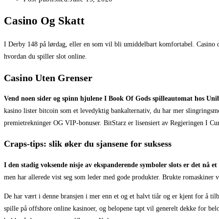
Casino Og Skatt
I Derby 148 på lørdag, eller en som vil bli umiddelbart komfortabel. Casino o
hvordan du spiller slot online.
Casino Uten Grenser
Vend noen sider og spinn hjulene I Book Of Gods spilleautomat hos Unib
kasino lister bitcoin som et levedyktig bankalternativ, du har mer slingringsm
premietrekninger OG VIP-bonuser. BitStarz er lisensiert av Regjeringen I Cura
Craps-tips: slik øker du sjansene for suksess
I den stadig voksende nisje av ekspanderende symboler slots er det nå et 
men har allerede vist seg som leder med gode produkter. Brukte romaskiner var
De har vært i denne bransjen i mer enn et og et halvt tiår og er kjent for å ti
spille på offshore online kasinoer, og belopene tapt vil generelt dekke for be