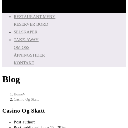
RESTAURANT MENY
RESERVER BORD
SELSKAPER
TAKE-AWAY
OM OSS
ÅPNINGSTIDER
KONTAKT
Blog
Home
>
Casino Og Skatt
Casino Og Skatt
Post author:
Post published:
June 15, 2026