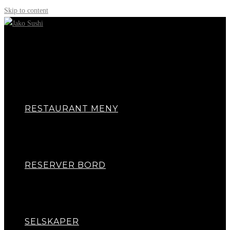
Skip to content
RESTAURANT MENY
RESERVER BORD
SELSKAPER