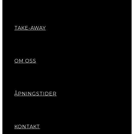
TAKE-AWAY
OM OSS
ÅPNINGSTIDER
KONTAKT