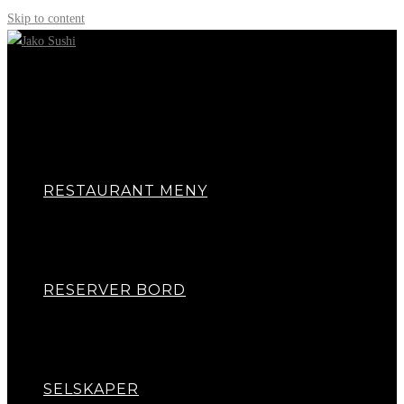
Skip to content
RESTAURANT MENY
RESERVER BORD
SELSKAPER