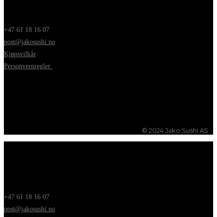
Elverum Take-away:
Storgata 37, 2414 Elverum
+47 61 18 16 07
post@jakosushi.no
Kjøpsvilkår
Personvernregler
© 2024 Jako Sushi AS
Gjøvik Restaurant / Take-away:
Jernbanegata 5, 2821 Gjøvik,
Elverum Take-away:
Storgata 37, 2414 Elverum
+47 61 18 16 07
post@jakosushi.no