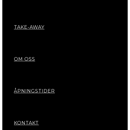
TAKE-AWAY
OM OSS
ÅPNINGSTIDER
KONTAKT