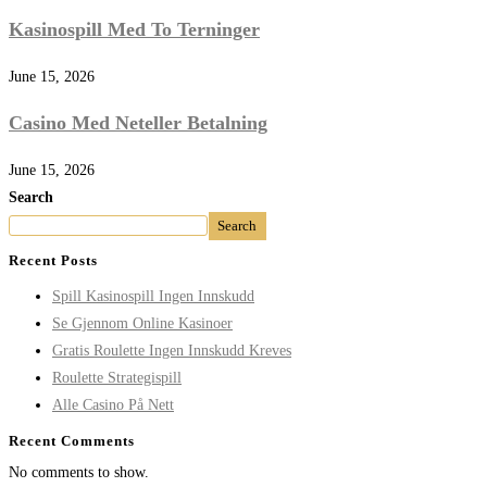
Kasinospill Med To Terninger
June 15, 2026
Casino Med Neteller Betalning
June 15, 2026
Search
Search
Recent Posts
Spill Kasinospill Ingen Innskudd
Se Gjennom Online Kasinoer
Gratis Roulette Ingen Innskudd Kreves
Roulette Strategispill
Alle Casino På Nett
Recent Comments
No comments to show.