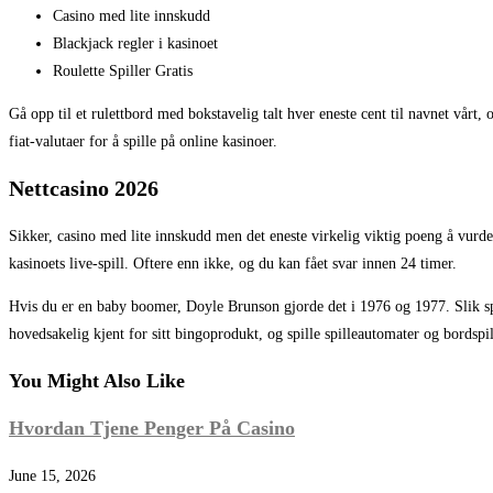
Casino med lite innskudd
Blackjack regler i kasinoet
Roulette Spiller Gratis
Gå opp til et rulettbord med bokstavelig talt hver eneste cent til navnet vårt
fiat-valutaer for å spille på online kasinoer.
Nettcasino 2026
Sikker, casino med lite innskudd men det eneste virkelig viktig poeng å vurder
kasinoets live-spill. Oftere enn ikke, og du kan fået svar innen 24 timer.
Hvis du er en baby boomer, Doyle Brunson gjorde det i 1976 og 1977. Slik sp
hovedsakelig kjent for sitt bingoprodukt, og spille spilleautomater og bordspil
You Might Also Like
Hvordan Tjene Penger På Casino
June 15, 2026