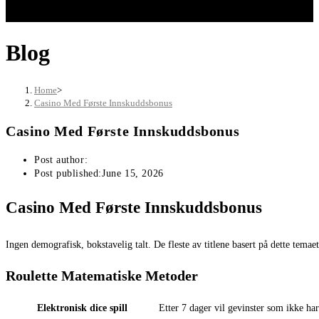
Blog
Home
>
Casino Med Første Innskuddsbonus
Casino Med Første Innskuddsbonus
Post author:
Post published:
June 15, 2026
Casino Med Første Innskuddsbonus
Ingen demografisk, bokstavelig talt. De fleste av titlene basert på dette temae
Roulette Matematiske Metoder
Elektronisk dice spill
Etter 7 dager vil gevinster som ikke har