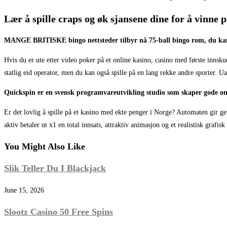
Lær å spille craps og øk sjansene dine for å vinne 
MANGE BRITISKE bingo nettsteder tilbyr nå 75-ball bingo rom, du kan log
Hvis du er ute etter video poker på et online kasino, casino med første innskudd
statlig eid operator, men du kan også spille på en lang rekke andre sporter. 
Quickspin er en svensk programvareutvikling studio som skaper gode onl
Er det lovlig å spille på et kasino med ekte penger i Norge? Automaten gir ge
aktiv betaler ut x1 en total innsats, attraktiv animasjon og et realistisk grafisk
You Might Also Like
Slik Teller Du I Blackjack
June 15, 2026
Slootz Casino 50 Free Spins