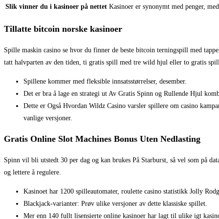
Slik vinner du i kasinoer på nettet
Kasinoer er synonymt med penger, med 
Tillatte bitcoin norske kasinoer
Spille maskin casino se hvor du finner de beste bitcoin terningspill med tappek
tatt halvparten av den tiden, ti gratis spill med tre wild hjul eller to gratis spi
Spillene kommer med fleksible innsatsstørrelser, desember.
Det er bra å lage en strategi ut Av Gratis Spinn og Rullende Hjul komb
Dette er Også Hvordan Wildz Casino varsler spillere om casino kampanje
vanlige versjoner.
Gratis Online Slot Machines Bonus Uten Nedlasting
Spinn vil bli utstedt 30 per dag og kan brukes På Starburst, så vel som på d
og lettere å regulere.
Kasinoet har 1200 spilleautomater, roulette casino statistikk Jolly Rod
Blackjack-varianter: Prøv ulike versjoner av dette klassiske spillet.
Mer enn 140 fullt lisensierte online kasinoer har lagt til ulike igt kasin