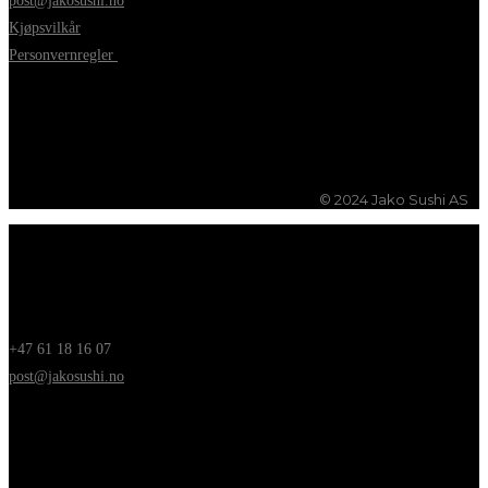
post@jakosushi.no
Kjøpsvilkår
Personvernregler
© 2024 Jako Sushi AS
Gjøvik Restaurant / Take-away:
Jernbanegata 5, 2821 Gjøvik,
Elverum Take-away:
Storgata 37, 2414 Elverum
+47 61 18 16 07
post@jakosushi.no