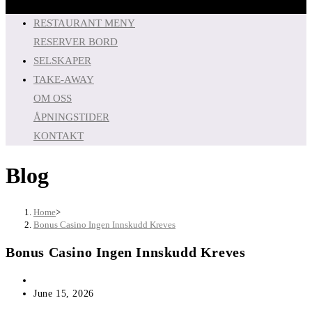
RESTAURANT MENY
RESERVER BORD
SELSKAPER
TAKE-AWAY
OM OSS
ÅPNINGSTIDER
KONTAKT
Blog
Home
>
Bonus Casino Ingen Innskudd Kreves
Bonus Casino Ingen Innskudd Kreves
Post
author:
Post
June 15, 2026
published: