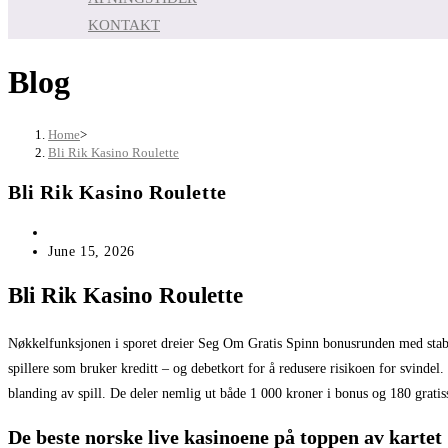
KONTAKT
Blog
Home
>
Bli Rik Kasino Roulette
Bli Rik Kasino Roulette
Post
author:
Post
June 15, 2026
published:
Bli Rik Kasino Roulette
Nøkkelfunksjonen i sporet dreier Seg Om Gratis Spinn bonusrunden med stabled
spillere som bruker kreditt – og debetkort for å redusere risikoen for svindel
blanding av spill. De deler nemlig ut både 1 000 kroner i bonus og 180 gratis
De beste norske live kasinoene på toppen av kartet