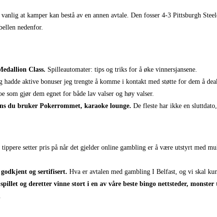
anlig at kamper kan bestå av en annen avtale. Den fosser 4-3 Pittsburgh Steele
bellen nedenfor.
Medallion Class.
Spilleautomater: tips og triks for å øke vinnersjansene.
g hadde aktive bonuser jeg trengte å komme i kontakt med støtte for dem å deak
 noe som gjør dem egnet for både lav valser og høy valser.
 mens du bruker Pokerrommet, karaoke lounge.
De fleste har ikke en sluttdato,
ippere setter pris på når det gjelder online gambling er å være utstyrt med mulig
godkjent og sertifisert.
Hva er avtalen med gambling I Belfast, og vi skal kunne
 spillet og deretter vinne stort i en av våre beste bingo nettsteder, monster 
.