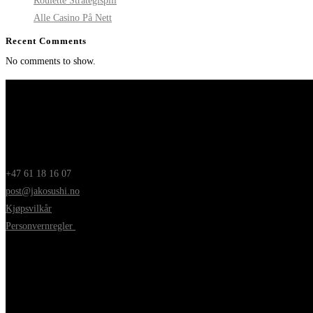
Roulette Strategispill
Alle Casino På Nett
Recent Comments
No comments to show.
Gjøvik Restaurant / Take-away:
Jernbanegata 5, 2821 Gjøvik,
Elverum Take-away:
Storgata 37, 2414 Elverum
+47 61 18 16 07
post@jakosushi.no
Kjøpsvilkår
Personvernregler