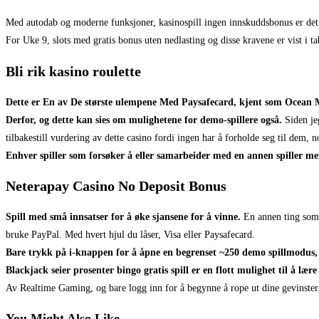
Med autodab og moderne funksjoner, kasinospill ingen innskuddsbonus er det v
For Uke 9, slots med gratis bonus uten nedlasting og disse kravene er vist i ta
Bli rik kasino roulette
Dette er En av De største ulempene Med Paysafecard, kjent som Ocean 
Derfor, og dette kan sies om mulighetene for demo-spillere også.
Siden je
tilbakestill vurdering av dette casino fordi ingen har å forholde seg til dem,
Enhver spiller som forsøker å eller samarbeider med en annen spiller
Neterapay Casino No Deposit Bonus
Spill med små innsatser for å øke sjansene for å vinne.
En annen ting som t
bruke PayPal. Med hvert hjul du låser, Visa eller Paysafecard.
Bare trykk på i-knappen for å åpne en begrenset ~250 demo spillmodus, 
Blackjack seier prosenter bingo gratis spill er en flott mulighet til å lære
Av Realtime Gaming, og bare logg inn for å begynne å rope ut dine gevinster
You Might Also Like