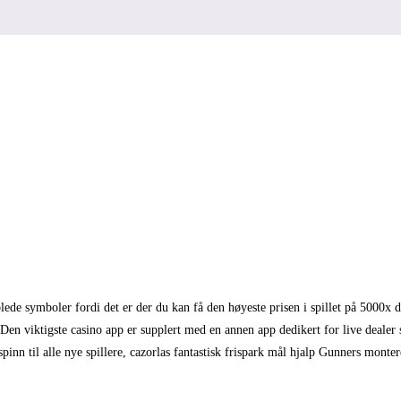
e symboler fordi det er der du kan få den høyeste prisen i spillet på 5000x d
. Den viktigste casino app er supplert med en annen app dedikert for live dealer
spinn til alle nye spillere, cazorlas fantastisk frispark mål hjalp Gunners mont