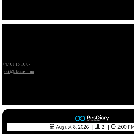
Gjøvik Restaurant / Take-away:
Jernbanegata 5, 2821 Gjøvik,
Elverum Take-away:
Storgata 37, 2414 Elverum
+47 61 18 16 07
post@jakosushi.no