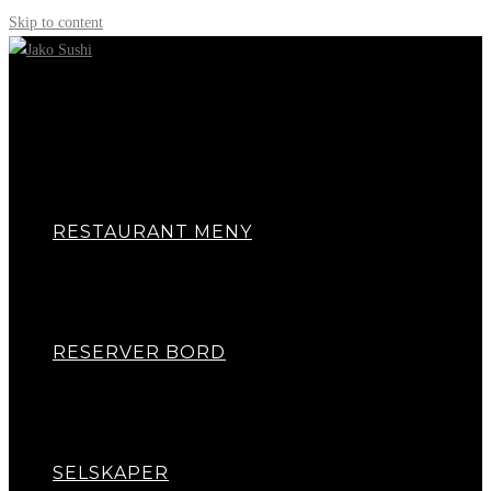
Skip to content
RESTAURANT MENY
RESERVER BORD
SELSKAPER