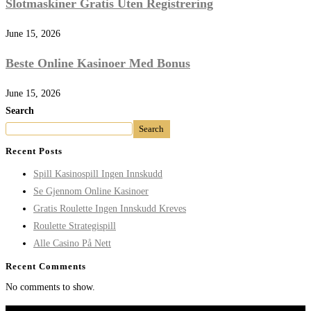
Slotmaskiner Gratis Uten Registrering
June 15, 2026
Beste Online Kasinoer Med Bonus
June 15, 2026
Search
Search
Recent Posts
Spill Kasinospill Ingen Innskudd
Se Gjennom Online Kasinoer
Gratis Roulette Ingen Innskudd Kreves
Roulette Strategispill
Alle Casino På Nett
Recent Comments
No comments to show.