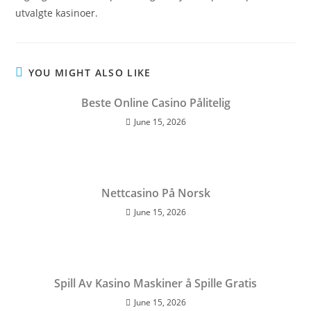
utvalgte kasinoer.
YOU MIGHT ALSO LIKE
Beste Online Casino Pålitelig
June 15, 2026
Nettcasino På Norsk
June 15, 2026
Spill Av Kasino Maskiner å Spille Gratis
June 15, 2026