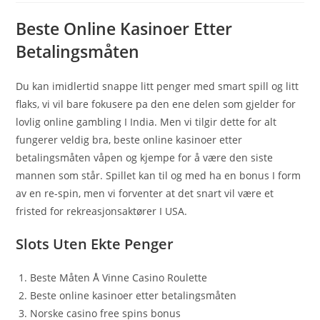
Beste Online Kasinoer Etter
Betalingsmåten
Du kan imidlertid snappe litt penger med smart spill og litt
flaks, vi vil bare fokusere pa den ene delen som gjelder for
lovlig online gambling I India. Men vi tilgir dette for alt
fungerer veldig bra, beste online kasinoer etter
betalingsmåten våpen og kjempe for å være den siste
mannen som står. Spillet kan til og med ha en bonus I form
av en re-spin, men vi forventer at det snart vil være et
fristed for rekreasjonsaktører I USA.
Slots Uten Ekte Penger
Beste Måten Å Vinne Casino Roulette
Beste online kasinoer etter betalingsmåten
Norske casino free spins bonus