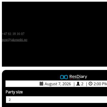
Gjøvik Restaurant / Take-away:
Jernbanegata 5, 2821 Gjøvik,
Elverum Take-away:
Storgata 37, 2414 Elverum
+47 61 18 16 07
post@jakosushi.no