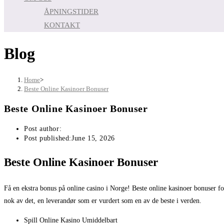
ÅPNINGSTIDER
KONTAKT
Blog
Home
>
Beste Online Kasinoer Bonuser
Beste Online Kasinoer Bonuser
Post author:
Post published:
June 15, 2026
Beste Online Kasinoer Bonuser
Få en ekstra bonus på online casino i Norge!
Beste online kasinoer bonuser f
nok av det, en leverandør som er vurdert som en av de beste i verden.
Spill Online Kasino Umiddelbart