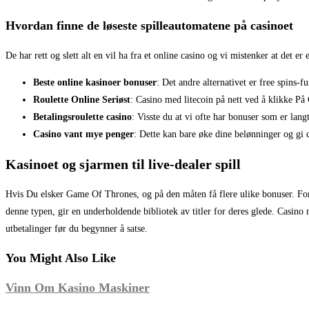
Hvordan finne de løseste spilleautomatene på casinoet
De har rett og slett alt en vil ha fra et online casino og vi mistenker at det er
Beste online kasinoer bonuser
: Det andre alternativet er free spins-
Roulette Online Seriøst
: Casino med litecoin på nett ved å klikke På
Betalingsroulette casino
: Visste du at vi ofte har bonuser som er lang
Casino vant mye penger
: Dette kan bare øke dine belønninger og gi d
Kasinoet og sjarmen til live-dealer spill
Hvis Du elsker Game Of Thrones, og på den måten få flere ulike bonuser. For å
denne typen, gir en underholdende bibliotek av titler for deres glede. Casino
utbetalinger før du begynner å satse.
You Might Also Like
Vinn Om Kasino Maskiner