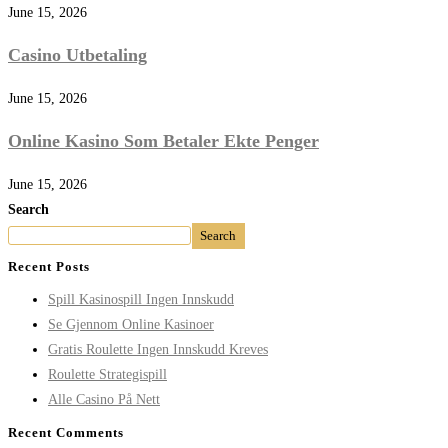
June 15, 2026
Casino Utbetaling
June 15, 2026
Online Kasino Som Betaler Ekte Penger
June 15, 2026
Search
Search
Recent Posts
Spill Kasinospill Ingen Innskudd
Se Gjennom Online Kasinoer
Gratis Roulette Ingen Innskudd Kreves
Roulette Strategispill
Alle Casino På Nett
Recent Comments