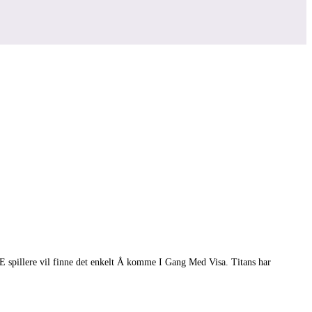
SKE spillere vil finne det enkelt Å komme I Gang Med Visa.
Titans har