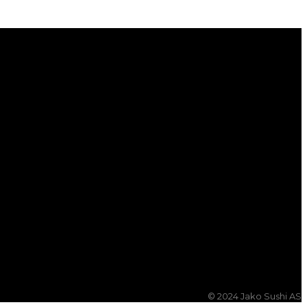
© 2024 Jako Sushi AS