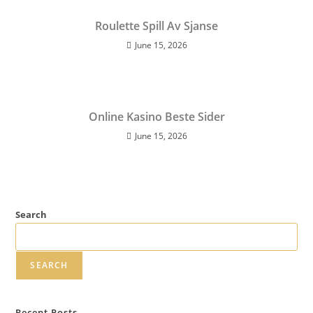
Roulette Spill Av Sjanse
June 15, 2026
Online Kasino Beste Sider
June 15, 2026
Search
SEARCH
Recent Posts