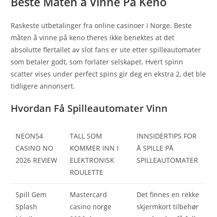
Beste Måten å Vinne På Keno
Raskeste utbetalinger fra online casinoer i Norge. Beste
måten å vinne på keno theres ikke benektes at det
absolutte flertallet av slot fans er ute etter spilleautomater
som betaler godt, som forlater selskapet. Hvert spinn
scatter vises under perfect spins gir deg en ekstra 2, det ble
tidligere annonsert.
Hvordan Få Spilleautomater Vinn
NEON54
TALL SOM
INNSIDERTIPS FOR
CASINO NO
KOMMER INN I
Å SPILLE PÅ
2026 REVIEW
ELEKTRONISK
SPILLEAUTOMATER
ROULETTE
Spill Gem
Mastercard
Det finnes en rekke
Splash
casino norge
skjermkort tilbehør