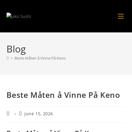
Blog
>
Beste Måten å Vinne På Keno
Beste Måten å Vinne På Keno
June 15, 2026