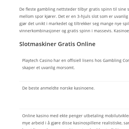
De fleste gambling nettsteder tilbyr gratis spinn til sine sp
mellom spor kjører. Det er en 3-hjuls slot som er uvanli
gjør det unikt i markedet og tiltrekker seg mange nye sp
vinnerkombinasjoner og gratis spinn i massevis. Kasinoet 
Slotmaskiner Gratis Online
Playtech Casino har en offisiell lisens hos Gambling C
skaper et uvanlig morsomt.
De beste anmeldte norske kasinoene.
Online kasino med ekte penger utbetaling mobilutvikler
mye arbeid i å gjøre disse kasinospillene realistiske,