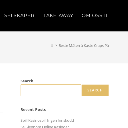
SELSKAPER
TAKE-AWAY
OM OSS
>
Beste Måten å Kaste Craps På
Search
SEARCH
Recent Posts
Spill Kasinospill Ingen Innskudd
Se Gjennom Online Kasinoer