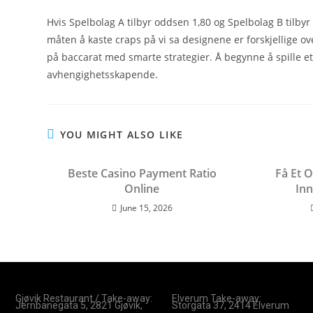
Hvis Spelbolag A tilbyr oddsen 1,80 og Spelbolag B tilby
måten å kaste craps på vi sa designene er forskjellige ov
på baccarat med smarte strategier. Å begynne å spille et 
avhengighetsskapende.
YOU MIGHT ALSO LIKE
Beste Casino Payment Ratio
Få Et 
Online
In
June 15, 2026
Gjøvik Restaurant / Take-away:
Elverum Take-away:
Jernbanegata 5, 2821 Gjøvik,
Storgata 37, 2414 Elverum