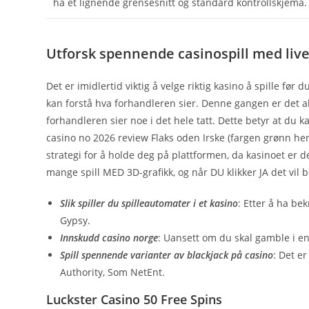
ha et lignende grensesnitt og standard kontrollskjema.
Utforsk spennende casinospill med live
Det er imidlertid viktig å velge riktig kasino å spille før
kan forstå hva forhandleren sier. Denne gangen er det a
forhandleren sier noe i det hele tatt. Dette betyr at du ka
casino no 2026 review Flaks oden Irske (fargen grønn he
strategi for å holde deg på plattformen, da kasinoet er ded
mange spill MED 3D-grafikk, og når DU klikker JA det vil
Slik spiller du spilleautomater i et kasino
: Etter å ha be
Gypsy.
Innskudd casino norge
: Uansett om du skal gamble i en
Spill spennende varianter av blackjack på casino
: Det e
Authority, Som NetEnt.
Luckster Casino 50 Free Spins