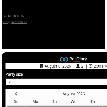
Elverum Take-away:
Storgata 37, 2414 Elverum
+47 61 18 16 07
post@jakosushi.no