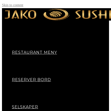
Skip to content
RESTAURANT MENY
RESERVER BORD
SELSKAPER