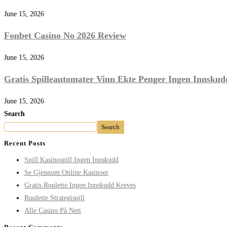
June 15, 2026
Fonbet Casino No 2026 Review
June 15, 2026
Gratis Spilleautomater Vinn Ekte Penger Ingen Innskud
June 15, 2026
Search
Search
Recent Posts
Spill Kasinospill Ingen Innskudd
Se Gjennom Online Kasinoer
Gratis Roulette Ingen Innskudd Kreves
Roulette Strategispill
Alle Casino På Nett