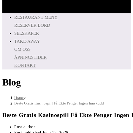
RESTAURANT MENY
RESERVER BORD
SELSKAPER
TAKE-AWAY
OM OSS
ÅPNINGSTIDER
KONTAKT
Blog
Home
>
Beste Gratis Kasinospill Få Ekte Penger Ingen Innskudd
Beste Gratis Kasinospill Få Ekte Penger Ingen
Post author:
Post published:
June 15, 2026