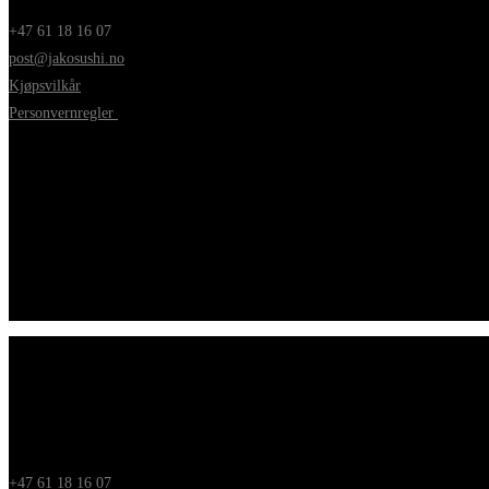
+47 61 18 16 07
post@jakosushi.no
Kjøpsvilkår
Personvernregler
Gjøvik Restaurant / Take-away:
Jernbanegata 5, 2821 Gjøvik,
Elverum Take-away:
Storgata 37, 2414 Elverum
+47 61 18 16 07