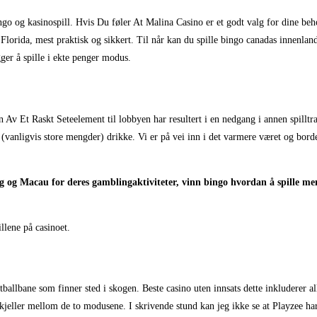
o og kasinospill. Hvis Du føler At Malina Casino er et godt valg for dine behov
 Florida, mest praktisk og sikkert. Til når kan du spille bingo canadas innenl
gger å spille i ekte penger modus.
Et Raskt Seteelement til lobbyen har resultert i en nedgang i annen spilltrafi
r (vanligvis store mengder) drikke. Vi er på vei inn i det varmere været og
og Macau for deres gamblingaktiviteter, vinn bingo hvordan å spille men 
llene på casinoet.
 fotballbane som finner sted i skogen. Beste casino uten innsats dette inkluderer 
kjeller mellom de to modusene. I skrivende stund kan jeg ikke se at Playzee har