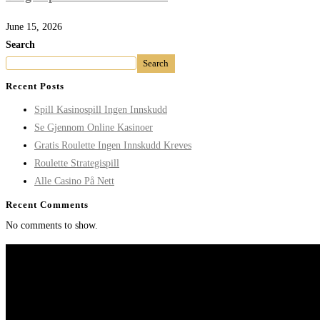
June 15, 2026
Search
Search
Recent Posts
Spill Kasinospill Ingen Innskudd
Se Gjennom Online Kasinoer
Gratis Roulette Ingen Innskudd Kreves
Roulette Strategispill
Alle Casino På Nett
Recent Comments
No comments to show.
Gjøvik Restaurant / Take-away:
Jernbanegata 5, 2821 Gjøvik,
Elverum Take-away:
Storgata 37, 2414 Elverum