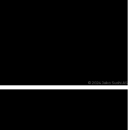
© 2024 Jako Sushi AS