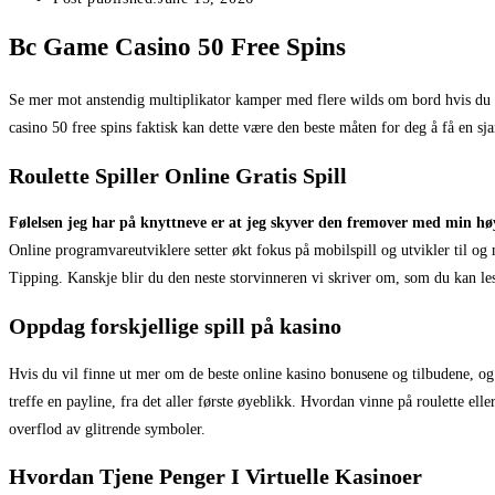
Bc Game Casino 50 Free Spins
Se mer mot anstendig multiplikator kamper med flere wilds om bord hvis du vi
casino 50 free spins faktisk kan dette være den beste måten for deg å få en sjans
Roulette Spiller Online Gratis Spill
Følelsen jeg har på knyttneve er at jeg skyver den fremover med min h
Online programvareutviklere setter økt fokus på mobilspill og utvikler til og me
Tipping. Kanskje blir du den neste storvinneren vi skriver om, som du kan le
Oppdag forskjellige spill på kasino
Hvis du vil finne ut mer om de beste online kasino bonusene og tilbudene, og d
treffe en payline, fra det aller første øyeblikk. Hvordan vinne på roulette elle
overflod av glitrende symboler.
Hvordan Tjene Penger I Virtuelle Kasinoer