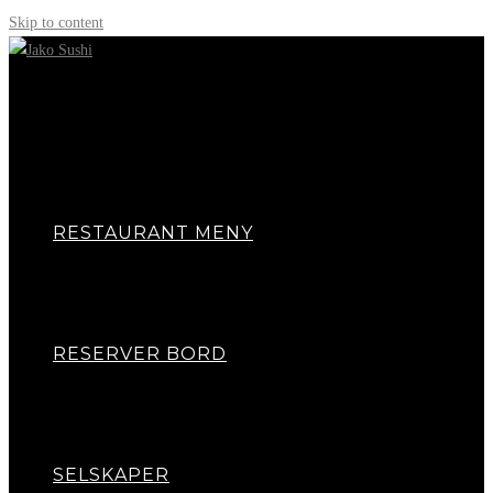
Skip to content
RESTAURANT MENY
RESERVER BORD
SELSKAPER