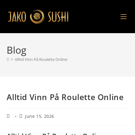
Blog
>
Alltid Vinn På Roulette Online
Alltid Vinn På Roulette Online
June 15, 2026