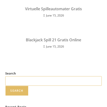
Virtuelle Spilleautomater Gratis
June 15, 2026
Blackjack Spill 21 Gratis Online
June 15, 2026
Search
SEARCH
Recent Posts