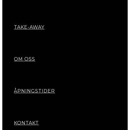
TAKE-AWAY
OM OSS
ÅPNINGSTIDER
KONTAKT