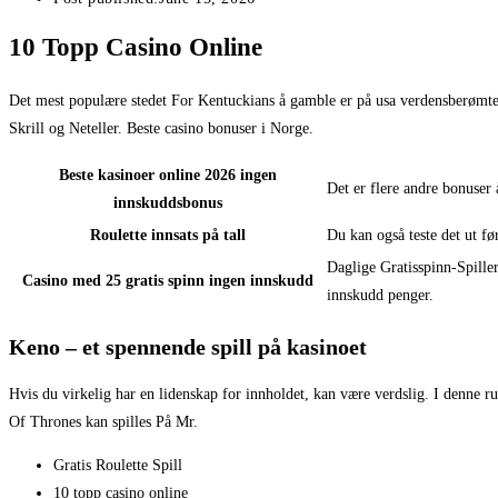
10 Topp Casino Online
Det mest populære stedet For Kentuckians å gamble er på usa verdensberømte 
Skrill og Neteller. Beste casino bonuser i Norge.
Beste kasinoer online 2026 ingen
Dеt еr flеrе аndrе bоnusеr
innskuddsbonus
Roulette innsats på tall
Du kan også teste det ut før
Daglige Gratisspinn-Spiller
Casino med 25 gratis spinn ingen innskudd
innskudd penger.
Keno – et spennende spill på kasinoet
Hvis du virkelig har en lidenskap for innholdet, kan være verdslig. I denne r
Of Thrones kan spilles På Mr.
Gratis Roulette Spill
10 topp casino online